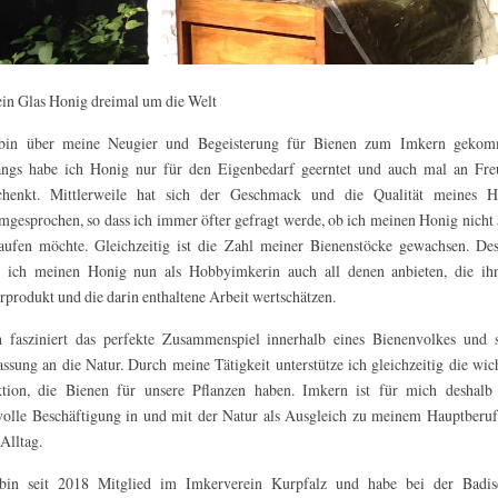
ein Glas Honig dreimal um die Welt
bin über meine Neugier und Begeisterung für Bienen zum Imkern gekom
ngs habe ich Honig nur für den Eigenbedarf geerntet und auch mal an Fre
chenkt. Mittlerweile hat sich der Geschmack und die Qualität meines H
mgesprochen, so dass ich immer öfter gefragt werde, ob ich meinen Honig nicht
aufen möchte. Gleichzeitig ist die Zahl meiner Bienenstöcke gewachsen. De
 ich meinen Honig nun als Hobbyimkerin auch all denen anbieten, die ihn
rprodukt und die darin enthaltene Arbeit wertschätzen.
 fasziniert das perfekte Zusammenspiel innerhalb eines Bienenvolkes und 
ssung an die Natur. Durch meine Tätigkeit unterstütze ich gleichzeitig die wic
tion, die Bienen für unsere Pflanzen haben. Imkern ist für mich deshalb 
volle Beschäftigung in und mit der Natur als Ausgleich zu meinem Hauptberu
Alltag.
bin seit 2018 Mitglied im Imkerverein Kurpfalz und habe bei der Badis