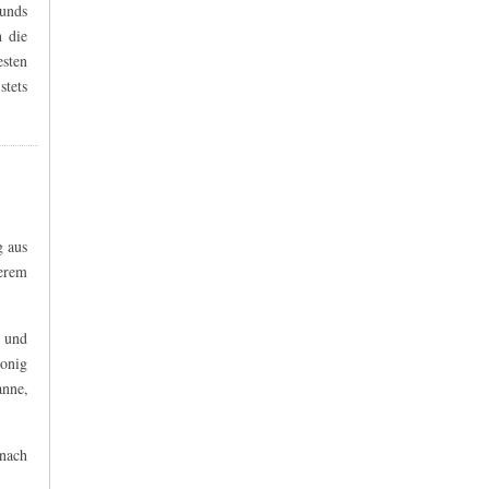
bunds
h die
esten
stets
g aus
erem
 und
Honig
nne,
 nach