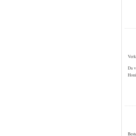
Verk
Da v
Honi
Best