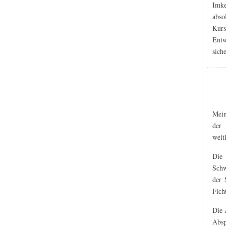
Imke
abso
Kurs
Entw
siche
Mein
der 
weit
Die
Schw
der 
Fich
Die 
Absp