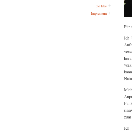
die Idee
Impressum
Für 
Ich 
Anfa
vers
heru
verk
kann
Natu
Mich
Anpa
Funk
sinn
zum 
Ich 