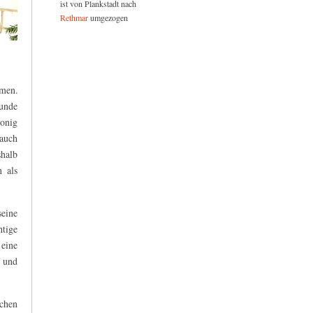
ist von Plankstadt nach
Rethmar
umgezogen
men.
unde
onig
 auch
shalb
 als
seine
htige
eine
f und
chen