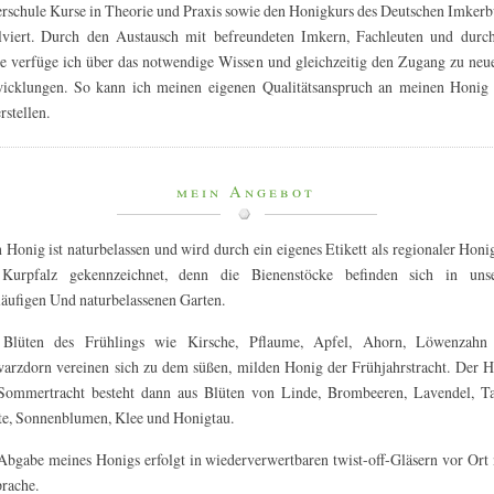
rschule Kurse in Theorie und Praxis sowie den Honigkurs des Deutschen Imker
lviert. Durch den Austausch mit befreundeten Imkern, Fachleuten und durc
e verfüge ich über das notwendige Wissen und gleichzeitig den Zugang zu neu
icklungen. So kann ich meinen eigenen Qualitätsanspruch an meinen Honig 
rstellen.
mein Angebot
 Honig ist naturbelassen und wird durch ein eigenes Etikett als regionaler Honi
Kurpfalz gekennzeichnet, denn die Bienenstöcke befinden sich in uns
läufigen Und naturbelassenen Garten.
 Blüten des Frühlings wie Kirsche, Pflaume, Apfel, Ahorn, Löwenzahn
arzdorn vereinen sich zu dem süßen, milden Honig der Frühjahrstracht. Der 
Sommertracht besteht dann aus Blüten von Linde, Brombeeren, Lavendel, Ta
te, Sonnenblumen, Klee und Honigtau.
Abgabe meines Honigs erfolgt in wiederverwertbaren twist-off-Gläsern vor Ort
rache.