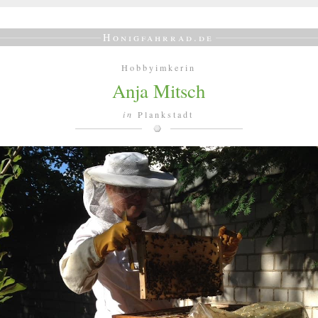
Honigfahrrad.de
Hobbyimkerin
Anja Mitsch
in
Plankstadt