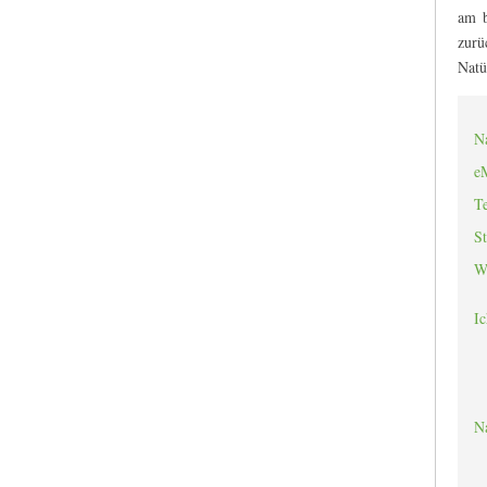
am b
zurü
Natü
N
eM
Te
St
W
Ic
N