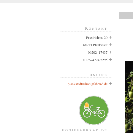
Kontakt
Friedrichstr. 20
68723 Plankstadt
06202–17437
0176–4724 2295
online
plankstadt@honigfahrrad.de
honigfahrrad.de